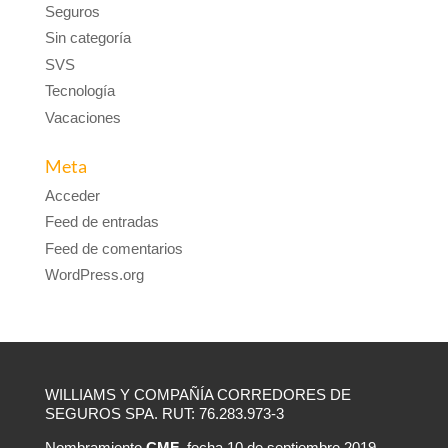
Seguros
Sin categoría
SVS
Tecnología
Vacaciones
Meta
Acceder
Feed de entradas
Feed de comentarios
WordPress.org
WILLIAMS Y COMPAÑÍA CORREDORES DE
SEGUROS SPA. RUT: 76.283.973-3
Nombramiento
CMF
, fecha 10 de septiembre 2019,