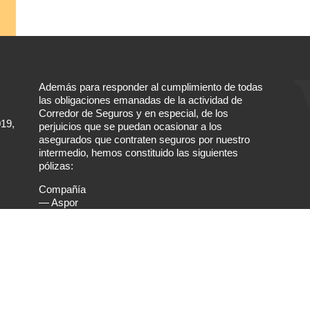
Además para responder al cumplimiento de todas
las obligaciones emanadas de la actividad de
Corredor de Seguros y en especial, de los
019,
perjuicios que se puedan ocasionar a los
asegurados que contraten seguros por nuestro
intermedio, hemos constituido las siguientes
pólizas:
Compañía
— Aspor
Póliza Responsabilidad Civil de Corredores
— Nº 01-53-060664 (
Aspor
)
Póliza de Garantía de Corredores
— Nº 01-23-034645 (
Aspor
)