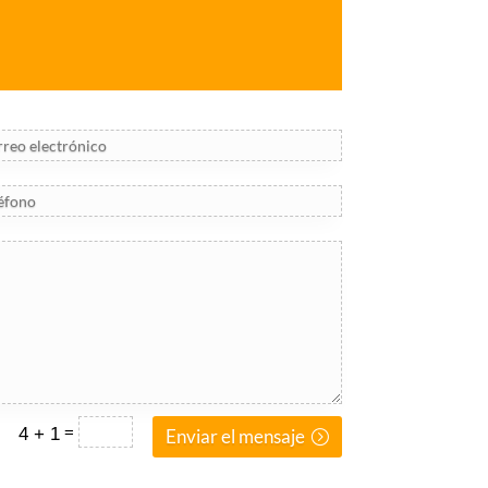
=
4 + 1
Enviar el mensaje