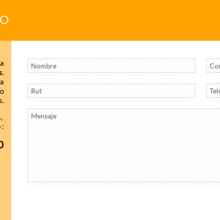
TO
sa
s
.
la
do
s.
s,
 :
0