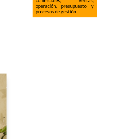
comerciales, ventas,
operación, presupuesto y
procesos de gestión.