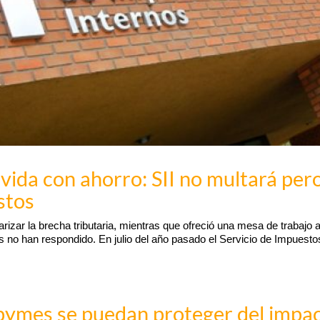
vida con ahorro: SII no multará per
stos
rizar la brecha tributaria, mientras que ofreció una mesa de trabajo a
 no han respondido. En julio del año pasado el Servicio de Impuesto
pymes se puedan proteger del impa