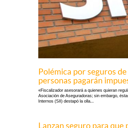
Polémica por seguros de 
personas pagarán impue
«Fiscalizador asesorará a quienes quieran regula
Asociación de Aseguradoras; sin embargo, éstas
Internos (SII) destapó la olla...
Lanzan seguro para que 