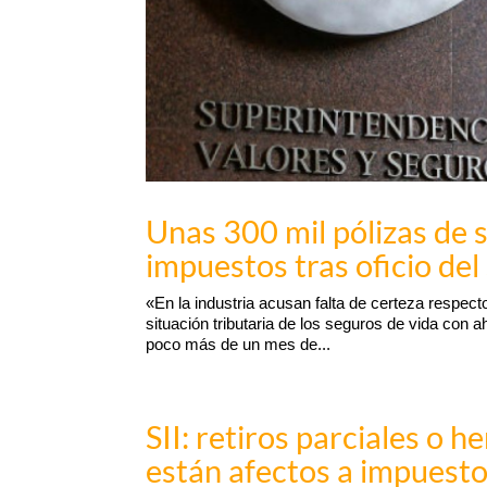
Unas 300 mil pólizas de 
impuestos tras oficio del 
«En la industria acusan falta de certeza respect
situación tributaria de los seguros de vida con 
poco más de un mes de...
SII: retiros parciales o 
están afectos a impuest